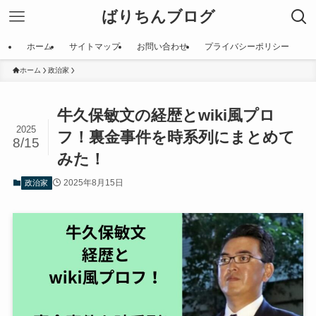
ばりちんブログ
ホーム
サイトマップ
お問い合わせ
プライバシーポリシー
ホーム
政治家
牛久保敏文の経歴とwiki風プロ
2025
フ！裏金事件を時系列にまとめて
8/15
みた！
2025年8月15日
政治家