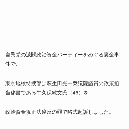
自民党の派閥政治資金パーティーをめぐる裏金事
件で、
東京地検特捜部は萩生田光一衆議院議員の政策担
当秘書である牛久保敏文氏（46）を
政治資金規正法違反の罪で略式起訴しました。