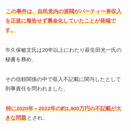
この事件は、自民党内の派閥がパーティー券収入
を正規に報告せず裏金化していたことが発端で
す。
牛久保敏文氏は20年以上にわたり萩生田光一氏の
秘書を務め、
その信頼関係の中で収入不記載に関与したとして
刑事責任を問われました。
特に2020年～2022年の約1,900万円の不記載が大
きな問題
とされ、