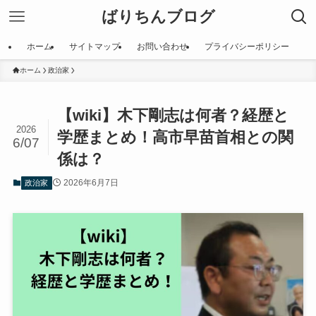
ばりちんブログ
ホーム
サイトマップ
お問い合わせ
プライバシーポリシー
ホーム
政治家
【wiki】木下剛志は何者？経歴と
2026
学歴まとめ！高市早苗首相との関
6/07
係は？
2026年6月7日
政治家