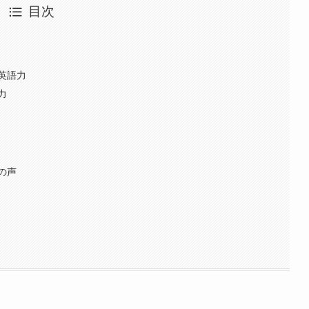
目次
英語力
力
の声