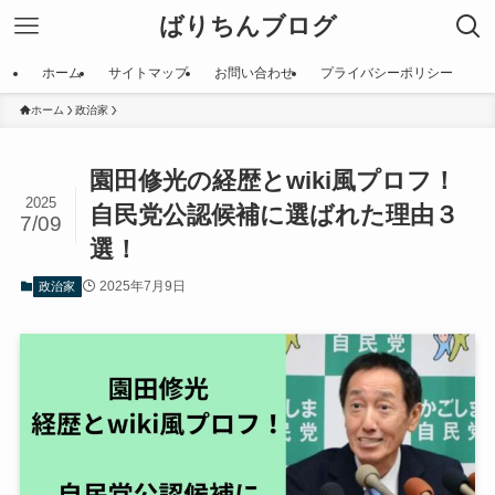
ばりちんブログ
ホーム
サイトマップ
お問い合わせ
プライバシーポリシー
ホーム
政治家
園田修光の経歴とwiki風プロフ！
2025
自民党公認候補に選ばれた理由３
7/09
選！
2025年7月9日
政治家