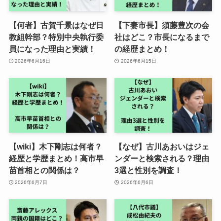
【何者】古賀千景はなぜ日
【下妻市長】須藤豊次の会
教組幹部？特別中央執行委
社はどこ？市長になるまで
員になった理由と実績！
の経歴まとめ！
2026年6月16日
2026年6月15日
【wiki】木下剛志は何者？
【なぜ】古川あおいはジェ
経歴と学歴まとめ！高市早
ンダーと検索される？理由
苗首相との関係は？
3選と性別を調査！
2026年6月7日
2026年6月6日