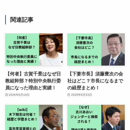
関連記事
【何者】古賀千景はなぜ日
【下妻市長】須藤豊次の会
教組幹部？特別中央執行委
社はどこ？市長になるまで
員になった理由と実績！
の経歴まとめ！
2026年6月16日
2026年6月15日