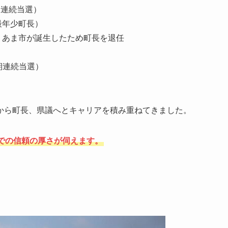
期連続当選）
最年少町長）
、あま市が誕生したため町長を退任
期連続当選）
から町長、県議へとキャリアを積み重ねてきました。
での信頼の厚さが伺えます。