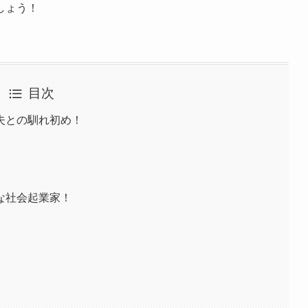
しょう！
目次
夫との馴れ初め！
な社会起業家！