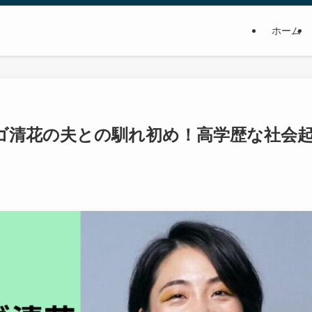
ホーム
ゴ清花の夫との馴れ初め！高学歴な社会