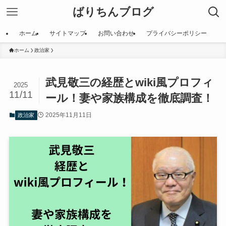
ばりちんブログ
ホーム
サイトマップ
お問い合わせ
プライバシーポリシー
ホーム
政治家
武見敬三の経歴とwiki風プロフィ
2025
11/11
ール！妻や家族構成を徹底調査！
2025年11月11日
政治家