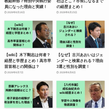
教組幹部？特別中央執行委
社はどこ？市長になるまで
員になった理由と実績！
の経歴まとめ！
2026年6月16日
2026年6月15日
【wiki】木下剛志は何者？
【なぜ】古川あおいはジェ
経歴と学歴まとめ！高市早
ンダーと検索される？理由
苗首相との関係は？
3選と性別を調査！
2026年6月7日
2026年6月6日