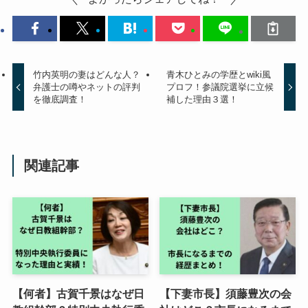
竹内英明の妻はどんな人？
青木ひとみの学歴とwiki風
弁護士の噂やネットの評判
プロフ！参議院選挙に立候
を徹底調査！
補した理由３選！
関連記事
【何者】古賀千景はなぜ日
【下妻市長】須藤豊次の会