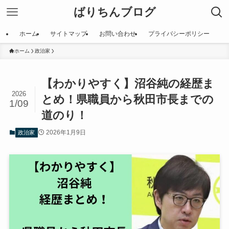
ばりちんブログ
ホーム
サイトマップ
お問い合わせ
プライバシーポリシー
ホーム
政治家
【わかりやすく】沼谷純の経歴ま
2026
とめ！県職員から秋田市長までの
1/09
道のり！
2026年1月9日
政治家