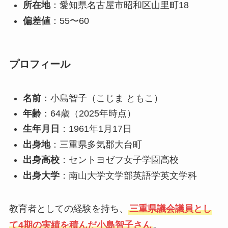
所在地
：愛知県名古屋市昭和区山里町18
偏差値
：55〜60
プロフィール
名前
：小島智子（こじま ともこ）
年齢
：64歳（2025年時点）
生年月日
：1961年1月17日
出身地
：三重県多気郡大台町
出身高校
：セントヨゼフ女子学園高校
出身大学
：南山大学文学部英語学英文学科
教育者としての経験を持ち、
三重県議会議員とし
て4期の実績を積んだ小島智子さん
。