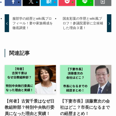
服部学の経歴とwiki風プロ
国友彩葉の学歴とwiki風プ
フィール！妻や家族構成を
ロフ！参議院選挙に立候補
徹底調査！
した理由３選！
関連記事
【何者】古賀千景はなぜ日
【下妻市長】須藤豊次の会
教組幹部？特別中央執行委
社はどこ？市長になるまで
員になった理由と実績！
の経歴まとめ！