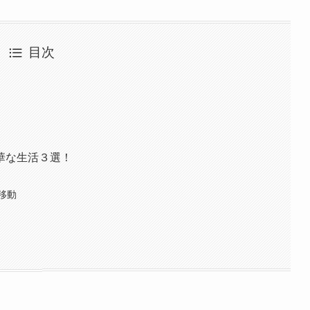
目次
華な生活３選！
移動