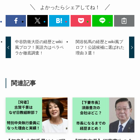
よかったらシェアしてね！
中谷防衛大臣の経歴とwiki
関谷拓馬の経歴とwiki風プ
風プロフ！英語力はペラペ
ロフ！公認候補に選ばれた
ラか徹底調査！
理由３選！
関連記事