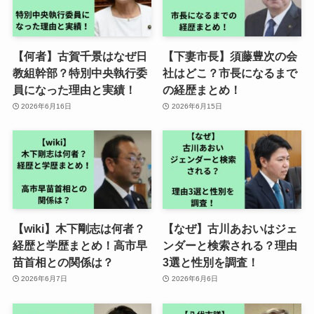
【何者】古賀千景はなぜ日
【下妻市長】須藤豊次の会
教組幹部？特別中央執行委
社はどこ？市長になるまで
員になった理由と実績！
の経歴まとめ！
2026年6月16日
2026年6月15日
【wiki】木下剛志は何者？
【なぜ】古川あおいはジェ
経歴と学歴まとめ！高市早
ンダーと検索される？理由
苗首相との関係は？
3選と性別を調査！
2026年6月7日
2026年6月6日