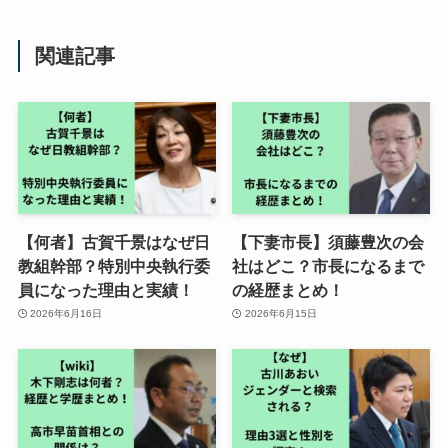
関連記事
【何者】古賀千景はなぜ日
【下妻市長】須藤豊次の会
教組幹部？特別中央執行委
社はどこ？市長になるまで
員になった理由と実績！
の経歴まとめ！
2026年6月16日
2026年6月15日