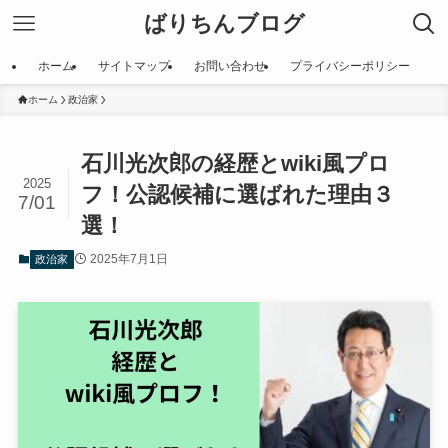
ばりちんブログ
ホーム
サイトマップ
お問い合わせ
プライバシーポリシー
ホーム
政治家
石川光次郎の経歴とwiki風プロ
2025
フ！公認候補に選ばれた理由３
7/01
選！
2025年7月1日
政治家