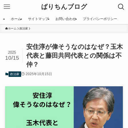
ばりちんブログ
ホーム
サイトマップ
お問い合わせ
プライバシーポリシー
ホーム
政治家
安住淳が偉そうなのはなぜ？玉木
2025
代表と藤田共同代表との関係は不
10/15
仲？
2025年10月15日
政治家